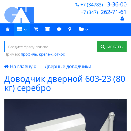
3-36-00
+7 (34783)
262-71-61
+7 (347)
искать
Пример:
профиль
,
крепеж
,
откос
На главную
|
Дверные доводчики
Доводчик дверной 603-23 (80
кг) серебро