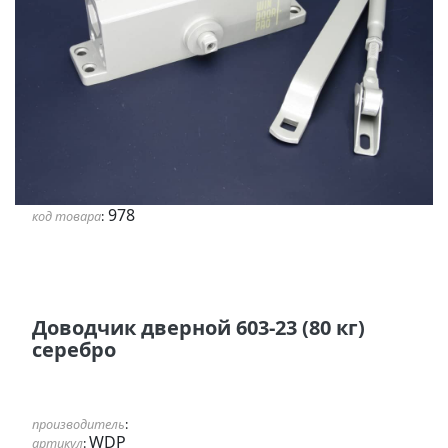
978
код товара
:
Доводчик дверной 603-23 (80 кг)
серебро
производитель
:
WDP
артикул
: