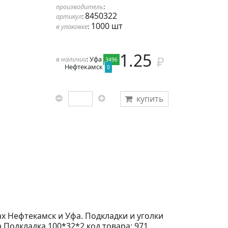
производитель
:
8450322
артикул
:
1000 шт
в упаковке
:
1.25
в наличии
: Уфа
3496
Нефтекамск
0
купить
ах Нефтекамск и Уфа. Подкладки и уголки
 Подкладка 100*32*2 код товара: 971.