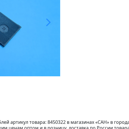
блей артикул товара: 8450322 в магазинах «САН» в город
ким ценам оптом и в розницу, доставка по России товара