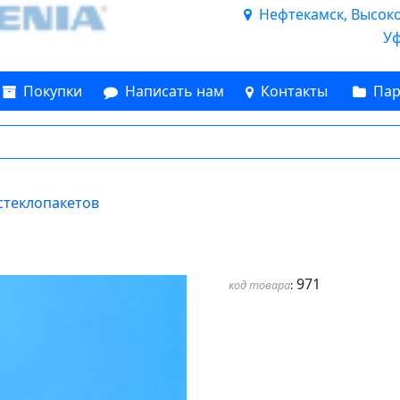
Нефтекамск, Высоков
Уф
Покупки
Написать нам
Контакты
Пар
 стеклопакетов
971
код товара
: