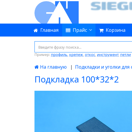
Главная
Прайс
Корзина
Пример:
профиль
,
крепеж
,
откос
,
инструмент
,
петли
На главную
|
Подкладки и уголки для
Подкладка 100*32*2