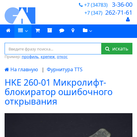
3-36-00
+7 (34783)
262-71-61
+7 (347)
искать
Пример:
профиль
,
крепеж
,
откос
На главную
|
Фурнитура TTS
HKE 260-01 Микролифт-
блокиратор ошибочного
открывания