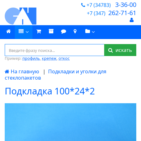
3-36-00
+7 (34783)
262-71-61
+7 (347)
искать
Пример:
профиль
,
крепеж
,
откос
На главную
|
Подкладки и уголки для
стеклопакетов
Подкладка 100*24*2