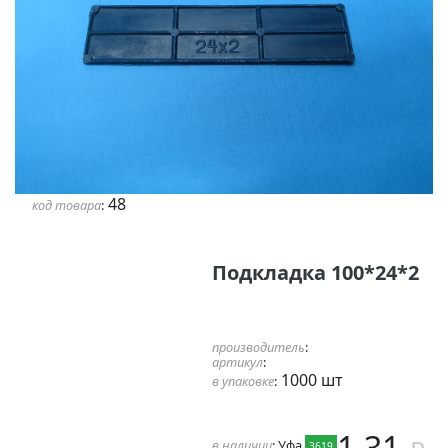
48
код товара
:
Подкладка 100*24*2
производитель
:
артикул
:
1000 шт
в упаковке
:
1.31
в наличии
: Уфа
3619