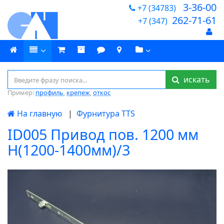
3-36-00
+7 (34783)
262-71-61
+7 (347)
искать
Пример:
профиль
,
крепеж
,
откос
На главную
|
Фурнитура TTS
ID005 Привод пов. 1200 мм
Н(1200-1400мм)/3