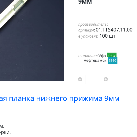
9мм
производитель
:
01.TTS407.11.00
артикул
:
100 шт
в упаковке
:
в наличии
: Уфа
1904
Нефтекамск
3560
ная планка нижнего прижима 9мм
м.
рки.