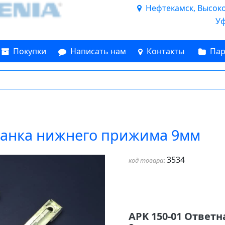
Нефтекамск, Высоков
Уф
Покупки
Написать нам
Контакты
Пар
планка нижнего прижима 9мм
3534
код товара
:
APK 150-01 Ответ