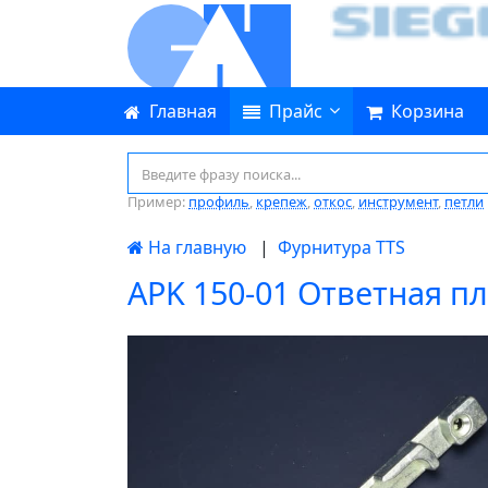
Главная
Прайс
Корзина
Пример:
профиль
,
крепеж
,
откос
,
инструмент
,
петли
На главную
|
Фурнитура TTS
APK 150-01 Ответная 