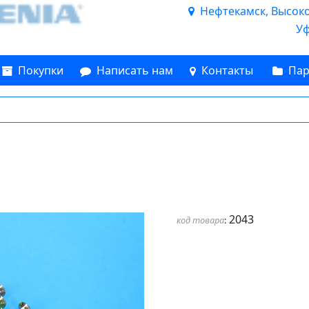
Нефтекамск, Высоков
Уф
Покупки
Написать нам
Контакты
Пар
2043
код товара
: