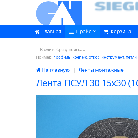
Главная
Прайс
Корзина
Пример:
профиль
,
крепеж
,
откос
,
инструмент
,
петли
На главную
|
Ленты монтажные
Лента ПСУЛ 30 15х30 (