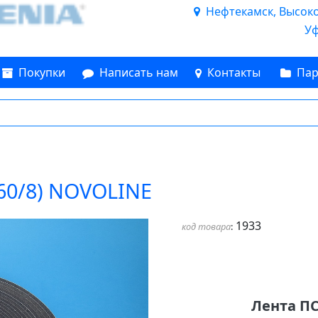
Нефтекамск, Высоков
Уф
Покупки
Написать нам
Контакты
Пар
160/8) NOVOLINE
1933
код товара
:
Лента ПС