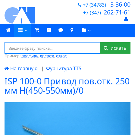
3-36-00
+7 (34783)
262-71-61
+7 (347)
искать
Пример:
профиль
,
крепеж
,
откос
На главную
|
Фурнитура TTS
ISP 100-0 Привод пов.отк. 250
мм Н(450-550мм)/0