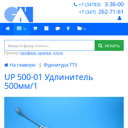
3-36-00
+7 (34783)
262-71-61
+7 (347)
искать
Пример:
профиль
,
крепеж
,
откос
На главную
|
Фурнитура TTS
UP 500-01 Удлинитель
500мм/1