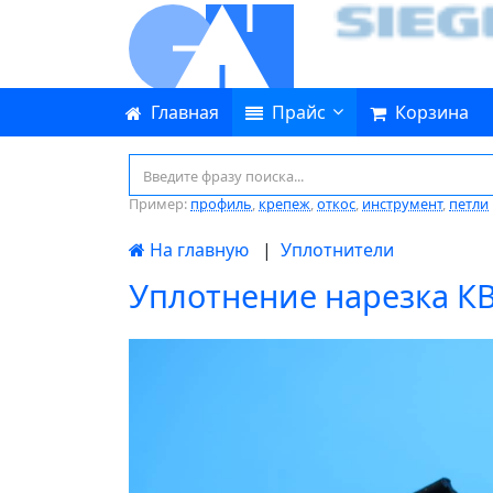
Главная
Прайс
Корзина
Пример:
профиль
,
крепеж
,
откос
,
инструмент
,
петли
На главную
|
Уплотнители
Уплотнение нарезка КВ