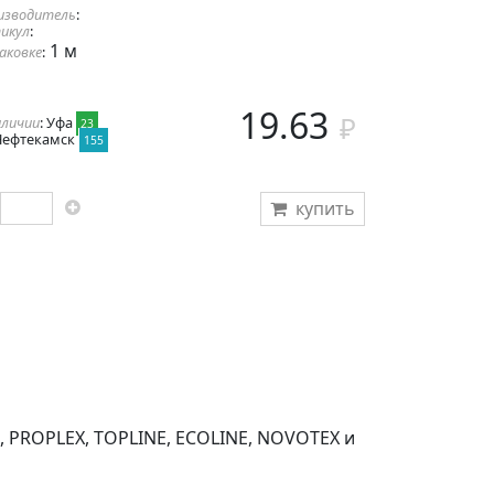
изводитель
:
икул
:
1 м
паковке
:
19.63
аличии
: Уфа
23
Нефтекамск
155
купить
, PROPLEX, TOPLINE, ECOLINE, NOVOTEX и