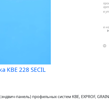
про
арт
в у
в н
а КВЕ 228 SECIL
сэндвич-панель) профильных систем KBE, EXPROF, GRAIN