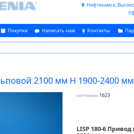
Нефтекамск, Высоков
Уф
Покупки
Написать нам
Контакты
Пар
льповой 2100 мм Н 1900-2400 мм
1623
код товара
:
LISP 180-6 Привод