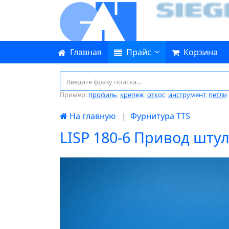
Главная
Прайс
Корзина
Пример:
профиль
,
крепеж
,
откос
,
инструмент
,
петли
На главную
|
Фурнитура TTS
LISP 180-6 Привод шту