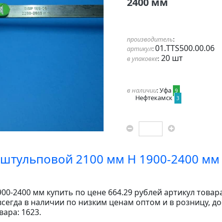
2400 мм
производитель
:
01.TTS500.00.06
артикул
:
20 шт
в упаковке
:
в наличии
: Уфа
9
Нефтекамск
3
 штульповой 2100 мм Н 1900-2400 мм
00-2400 мм купить по цене 664.29 рублей артикул товара:
сегда в наличии по низким ценам оптом и в розницу, до
ара: 1623.