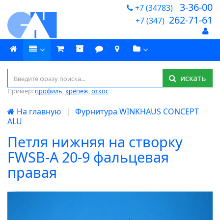
3-36-00
+7 (34783)
262-71-61
+7 (347)
искать
Пример:
профиль
,
крепеж
,
откос
На главную
|
Фурнитура WINKHAUS CONCEPT
ALU
Петля нижняя на створку
FWSB-A 20-9 фальцевая
правая