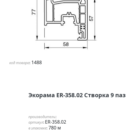
1488
код товара
:
Экорама ER-358.02 Створка 9 паз
производитель
:
ER-358.02
артикул
:
780 м
в упаковке
: