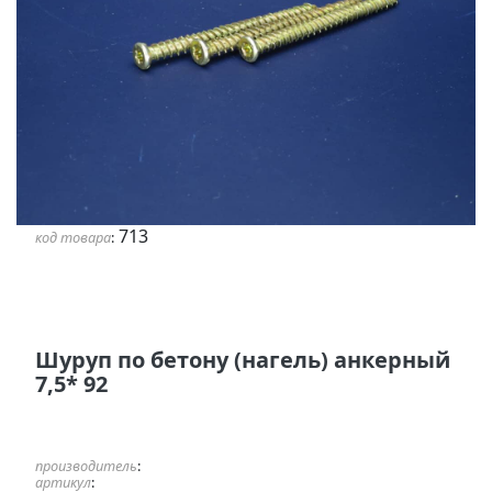
713
код товара
:
Шуруп по бетону (нагель) анкерный
7,5* 92
производитель
:
артикул
: