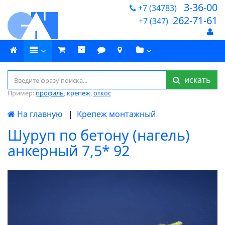
3-36-00
+7 (34783)
262-71-61
+7 (347)
искать
Пример:
профиль
,
крепеж
,
откос
На главную
|
Крепеж монтажный
Шуруп по бетону (нагель)
анкерный 7,5* 92