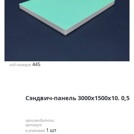
445
код товара
:
Сэндвич-панель 3000х1500х10. 0,5
производитель
:
артикул
:
1 шт
в упаковке
: