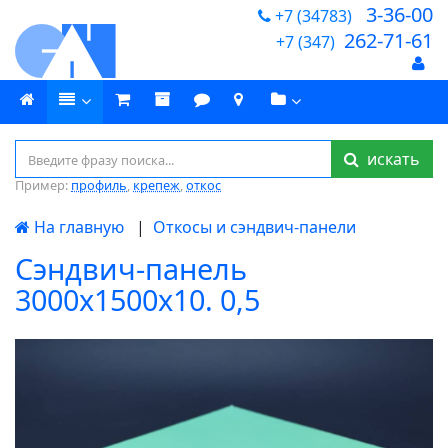
3-36-00
+7 (34783)
262-71-61
+7 (347)
искать
Пример:
профиль
,
крепеж
,
откос
На главную
|
Откосы и сэндвич-панели
Сэндвич-панель
3000х1500х10. 0,5