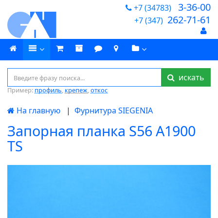
3-36-00
+7 (34783)
262-71-61
+7 (347)
искать
Пример:
профиль
,
крепеж
,
откос
На главную
|
Фурнитура SIEGENIA
Запорная планка S56 A1900
TS