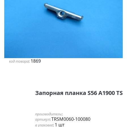
1869
код товара
:
Запорная планка S56 A1900 TS
производитель
:
TRSM0060-100080
артикул
:
1 шт
в упаковке
: